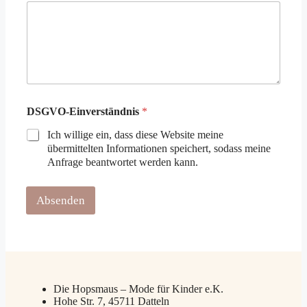
D
DSGVO-Einverständnis
*
S
G
Ich willige ein, dass diese Website meine
V
übermittelten Informationen speichert, sodass meine
O
Anfrage beantwortet werden kann.
-
E
i
Absenden
n
v
e
r
s
t
ä
Die Hopsmaus – Mode für Kinder e.K.
n
Hohe Str. 7, 45711 Datteln